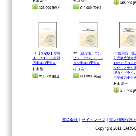
村山 浩一
村山 浩一
¥55,000 [
¥33,000 [税込]
¥44,000 [税込]
31.
【改定版】厚労
32.
【改定版】コン
33.
医薬品・医
省ＥＲ/ＥＳ指針対
ピュータバリデーシ
外品製造販売
応実施の手引き
ョン実施の手引き
おける「コン
タ化システム
村山 浩一
村山 浩一
理ガイドライ
¥11,000 [税込]
¥11,000 [税込]
応準備の手引
村山 浩一
¥11,000 [
｜
運営会社
｜
サイトマップ
｜
個人情報保護
Copyright 2011 CARGO 