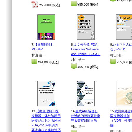
¥55,000 [税込]
¥55,000 [税込]
7.
【徹底解説】
8.
よく分かる FDA
9.
いまさら人
MDSAP
Computer Software
ないPart11
Assurance （CSA）
村山 浩一
村山 浩一
村山 浩一
¥44,000 [税込]
¥55,000 [
¥55,000 [税込]
13.
【徹底理解】医
14.
生成AIを駆使し
15.
欧州体外診
療機器・体外診断用
た戦略的規制要件遵
医療機器規則
医薬品における米国
守＆査察対応方法
（IVDR）性能
FDA／510k申請の
編
村山 浩一
要求事項と実務対応
村山 浩一