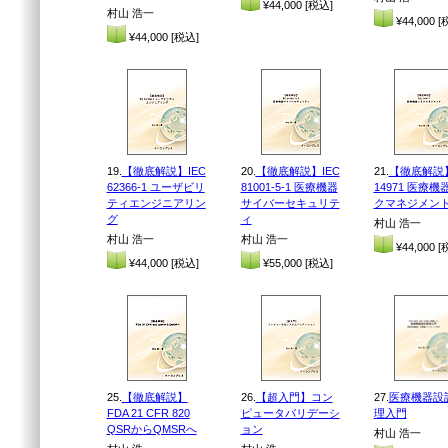
¥44,000 [税込]
村山 浩一
¥44,000 [
¥44,000 [税込]
19.
【徹底解説】IEC
20.
【徹底解説】IEC
21.
【徹底解説】
62366-1 ユーザビリ
81001-5-1 医療機器
14971 医療機
ティエンジニアリン
サイバーセキュリテ
クマネジメン
グ
ィ
村山 浩一
村山 浩一
村山 浩一
¥44,000 [
¥44,000 [税込]
¥55,000 [税込]
25.
【徹底解説】
26.
【超入門】コン
27.
医療機器設
FDA 21 CFR 820
ピュータバリデーシ
理入門
QSRからQMSRへ
ョン
村山 浩一