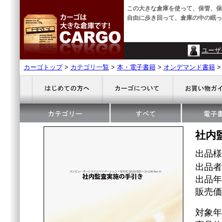
この大きな倉庫を使って、保管、保
自由に歩き回って、倉庫の中の眠っ
ユーザ
カーゴトップ
>
カテゴリ一覧
>
本・電子書籍
>
オンデマンド書籍
社内
出品
出品者
出品年
販売価格
対象年