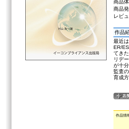
商品体
商品発
レビュ
作品
最近は
ER/
てきた
リデー
が十分
監査の
育成方
作品情