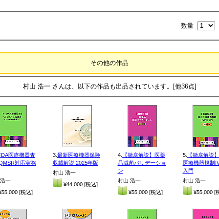
数量
その他の作品
村山 浩一 さんは、以下の作品も出品されています。[他36点]
FDA医療機器査
3.
最新医療機器保険
4.
【徹底解説】医薬
5.
【徹底解説
QMSR対応実務
収載解説 2025年版
品滅菌バリデーショ
医療機器規制IV
ン
入門
村山 浩一
 浩一
村山 浩一
村山 浩一
¥44,000 [税込]
55,000 [税込]
¥55,000 [税込]
¥55,000 [