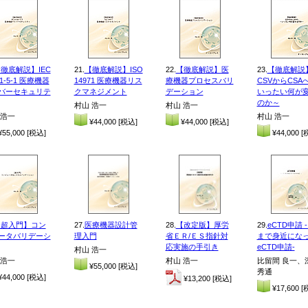
徹底解説】IEC
21.
【徹底解説】ISO
22.
【徹底解説】医
23.
【徹底解説
01-5-1 医療機器
14971 医療機器リス
療機器プロセスバリ
CSVからCSAへ
バーセキュリテ
クマネジメント
デーション
いったい何が
のか～
村山 浩一
村山 浩一
 浩一
村山 浩一
¥44,000 [税込]
¥44,000 [税込]
55,000 [税込]
¥44,000 [
【超入門】コン
27.
医療機器設計管
28.
【改定版】厚労
29.
eCTD申請 
ータバリデーシ
理入門
省ＥＲ/ＥＳ指針対
まで身近にな
応実施の手引き
eCTD申請-
村山 浩一
 浩一
村山 浩一
比留間 良一、
¥55,000 [税込]
秀通
44,000 [税込]
¥13,200 [税込]
¥17,600 [