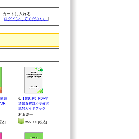
カートに入れる
[
ログインしてください。
]
】欧州
6.
【超図解】FDA非
DR
通知査察対応準備実
践的ガイドブック
村山 浩一
税込]
¥55,000 [税込]