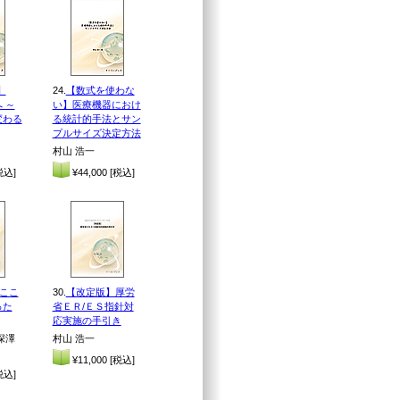
】
24.
【数式を使わな
 ～
い】医療機器におけ
変わる
る統計的手法とサン
プルサイズ決定方法
村山 浩一
税込]
¥44,000 [税込]
-ここ
30.
【改定版】厚労
った
省ＥＲ/ＥＳ指針対
応実施の手引き
深澤
村山 浩一
¥11,000 [税込]
税込]