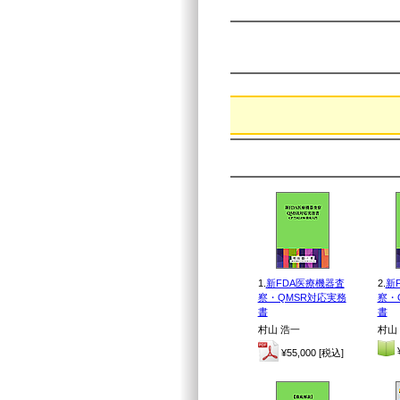
1.
新FDA医療機器査
2.
新
察・QMSR対応実務
察・
書
書
村山 浩一
村山
¥
¥55,000 [税込]