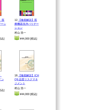
】医
12.
【徹底解説】医
デーシ
療機器洗浄バリデー
ション
村山 浩一
税込]
¥44,000 [税込]
】
18.
【徹底解説】ICH
イン
Q9 品質リスクマネ
ジメント
村山 浩一
税込]
¥44,000 [税込]