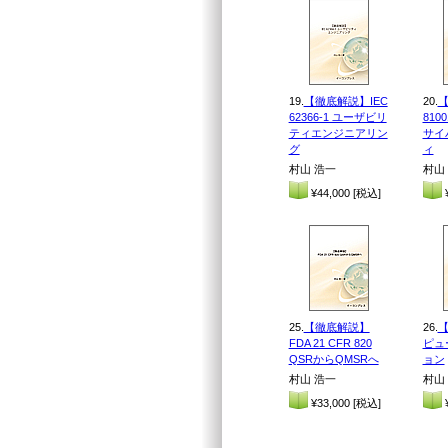
19.
【徹底解説】IEC
20.
【
62366-1 ユーザビリ
810
ティエンジニアリン
サイ
グ
ィ
村山 浩一
村山
¥44,000 [税込]
¥
25.
【徹底解説】
26.
FDA 21 CFR 820
ピュ
QSRからQMSRへ
ョン
村山 浩一
村山
¥33,000 [税込]
¥