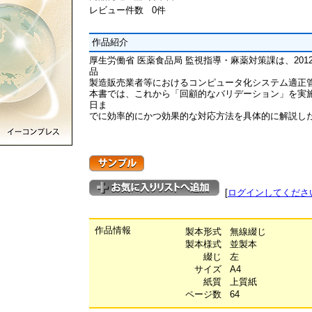
レビュー件数 0件
作品紹介
厚生労働省 医薬食品局 監視指導・麻薬対策課は、2012
品
製造販売業者等におけるコンピュータ化システム適正
本書では、これから「回顧的なバリデーション」を実
日ま
でに効率的にかつ効果的な対応方法を具体的に解説し
[
ログインしてくださ
作品情報
製本形式
無線綴じ
製本様式
並製本
綴じ
左
サイズ
A4
紙質
上質紙
ページ数
64