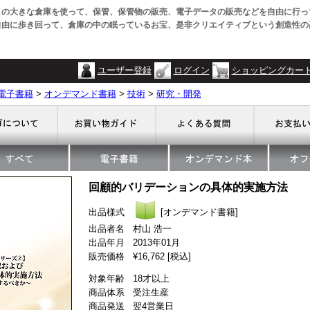
この大きな倉庫を使って、保管、保管物の販売、電子データの販売などを自由に行っ
自由に歩き回って、倉庫の中の眠っているお宝、是非クリエイティブという創造性の
ユーザー登録
ログイン
ショッピングカー
電子書籍
>
オンデマンド書籍
>
技術
>
研究・開発
回顧的バリデーションの具体的実施方法
出品様式
[オンデマンド書籍]
出品者名 村山 浩一
出品年月 2013年01月
販売価格 ¥16,762 [税込]
対象年齢 18才以上
商品体系 受注生産
商品発送 翌4営業日