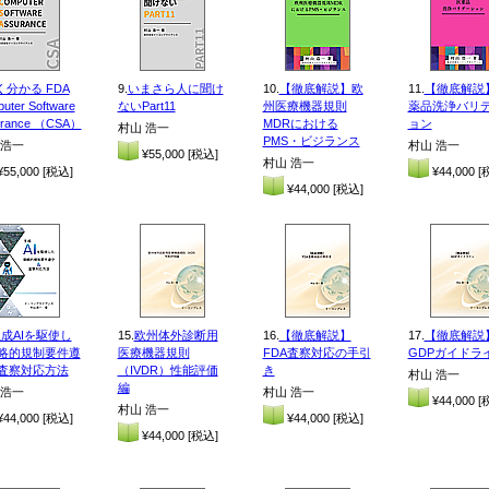
く分かる FDA
9.
いまさら人に聞け
10.
【徹底解説】欧
11.
【徹底解説
uter Software
ないPart11
州医療機器規則
薬品洗浄バリ
urance （CSA）
MDRにおける
ョン
村山 浩一
PMS・ビジランス
 浩一
村山 浩一
¥55,000 [税込]
村山 浩一
55,000 [税込]
¥44,000 [
¥44,000 [税込]
成AIを駆使し
15.
欧州体外診断用
16.
【徹底解説】
17.
【徹底解説
略的規制要件遵
医療機器規則
FDA査察対応の手引
GDPガイドラ
査察対応方法
（IVDR）性能評価
き
村山 浩一
編
 浩一
村山 浩一
¥44,000 [
村山 浩一
44,000 [税込]
¥44,000 [税込]
¥44,000 [税込]