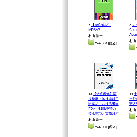
7.
【徹底解説】
8.
よ
MDSAP
Comp
Ass
村山 浩一
村山
¥44,000 [税込]
¥
13.
【徹底理解】医
14.
生
療機器・体外診断用
た戦
医薬品における米国
守＆
FDA／510k申請の
村山
要求事項と実務対応
¥
村山 浩一
¥44,000 [税込]