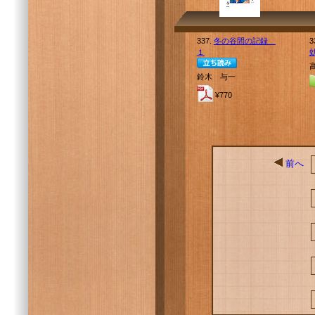
337.
冬の谷間の記録
3
１
鈴木 与一
¥770
前へ