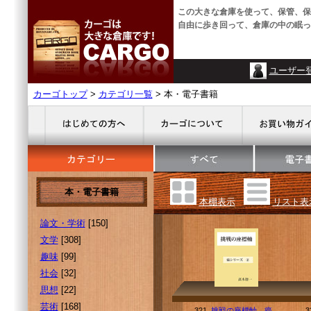
この大きな倉庫を使って、保管、保
自由に歩き回って、倉庫の中の眠っ
ユーザー
カーゴトップ
>
カテゴリ一覧
> 本・電子書籍
本・電子書籍
本棚表示
リスト表
論文・学術
[150]
文学
[308]
趣味
[99]
社会
[32]
思想
[22]
芸術
[168]
321.
挑戦の座標軸、癌
3