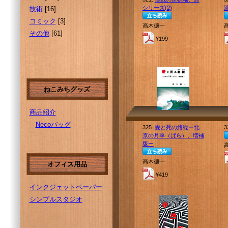
シリーズ(2)
技術
[16]
コミック
[3]
高木徳一
その他
[61]
¥199
ねこみちグッズ
商品紹介
Necoバッグ
325.
愛と死の絡繰ー北
3
京の月季（ばら）、増補
版ー
高木徳一
オフィス用品
¥419
インクジェットペーパー
シンプルスタジオ