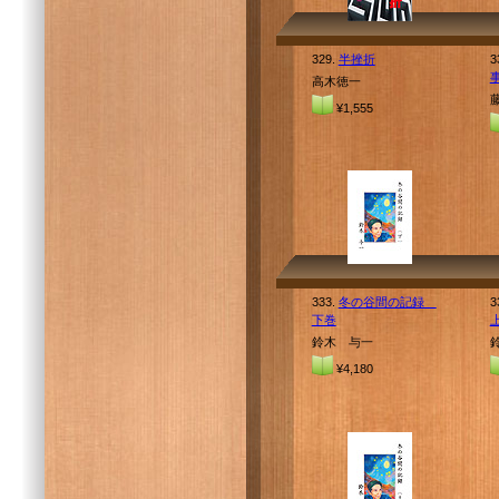
329.
半挫折
3
高木徳一
¥1,555
333.
冬の谷間の記録
3
下巻
鈴木 与一
¥4,180