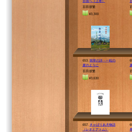
台国へ（上巻）
百田朋繁
¥3,300
653.
雑草の詩・一粒の
6
麦のように
百田朋繁
¥3,630
657.
きゃばりあ犬物語
6
（レオとアトム）