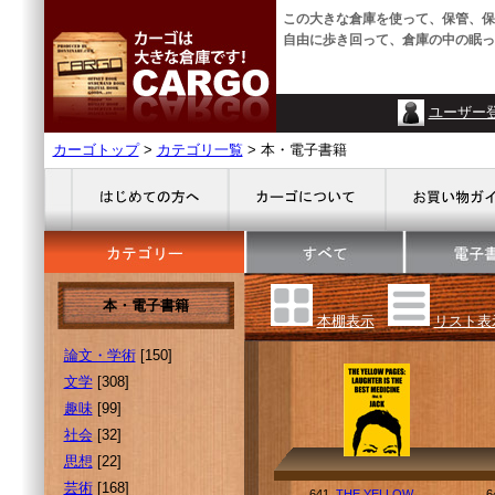
この大きな倉庫を使って、保管、保
自由に歩き回って、倉庫の中の眠っ
ユーザー
カーゴトップ
>
カテゴリ一覧
> 本・電子書籍
本・電子書籍
本棚表示
リスト表
論文・学術
[150]
文学
[308]
趣味
[99]
社会
[32]
思想
[22]
芸術
[168]
641.
THE YELLOW
6