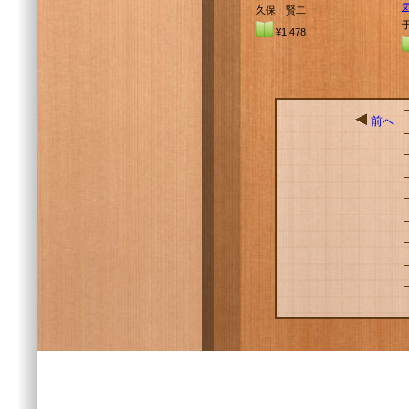
久保 賢二
¥1,478
前へ