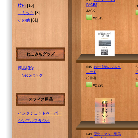
PAGES
技術
[16]
JACK
コミック
[3]
¥2,515
その他
[61]
ねこみちグッズ
645.
わが追憶のシルク
6
商品紹介
ロード
Necoバッグ
松井喜一
¥2,228
オフィス用品
インクジェットペーパー
シンプルスタジオ
649.
歴史ロマン・邪馬
6