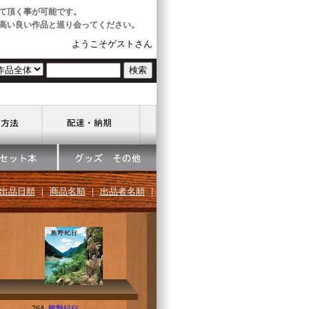
て頂く事が可能です。
高い良い作品と巡り会ってください。
ようこそゲストさん
出品日順
｜
商品名順
｜
出品者名順
｜
764.
熊野紀行