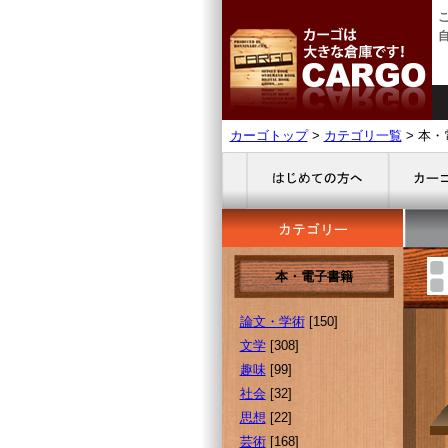
カーゴトップ
>
カテゴリ一覧
> 本
本・電子書籍
論文・学術
[150]
文学
[308]
趣味
[99]
社会
[32]
思想
[22]
芸術
[168]