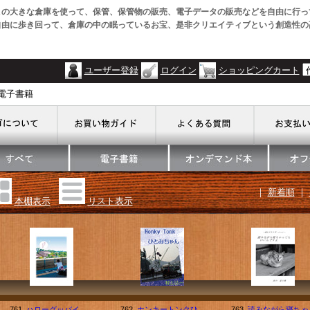
この大きな倉庫を使って、保管、保管物の販売、電子データの販売などを自由に行っ
自由に歩き回って、倉庫の中の眠っているお宝、是非クリエイティブという創造性の
ユーザー登録
ログイン
ショッピングカート
・電子書籍
｜
新着順
｜
本棚表示
リスト表示
761.
ハローグッバイ
762.
ホンキートンクひ
763.
読みながら寝ちゃ