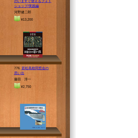
のいますぐ使えるフォト
ショップ/実践編
河野健二郎
¥13,200
776.
若松高校同窓会の
思い出
藤田 淳一
¥2,750