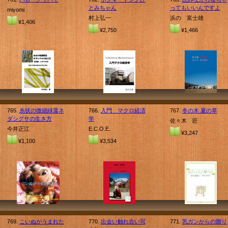
とみちゃん
ってもいいんですよ
miyomi
村上弘一
浜の 富士雄
¥1,406
¥2,750
¥1,466
765.
糸状の微細緑藻ネ
766.
入門 マクロ経済
767.
冬の木 夏の草
ダシグサの生き方
学
佐々木 匠
今井正江
E.C.O.E.
¥3,247
¥1,100
¥3,534
769.
こいぬがうまれた
770.
出会い触れ合い写
771.
乳ガンからの贈り