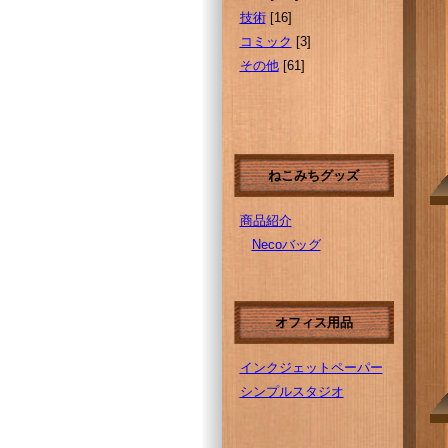
技術
[16]
コミック
[3]
その他
[61]
ねこみちグッズ
商品紹介
Necoバッグ
オフィス用品
インクジェットペーパー
シンプルスタジオ