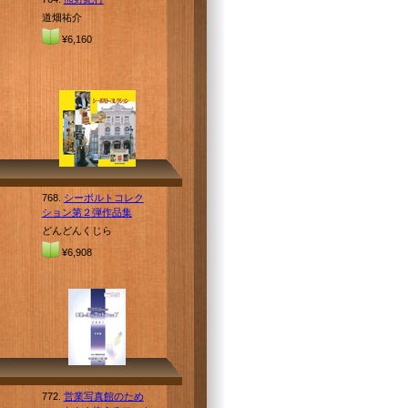
道畑祐介
¥6,160
768.
シーボルトコレク
ション第２弾作品集
どんどんくじら
¥6,908
772.
営業写真館のため