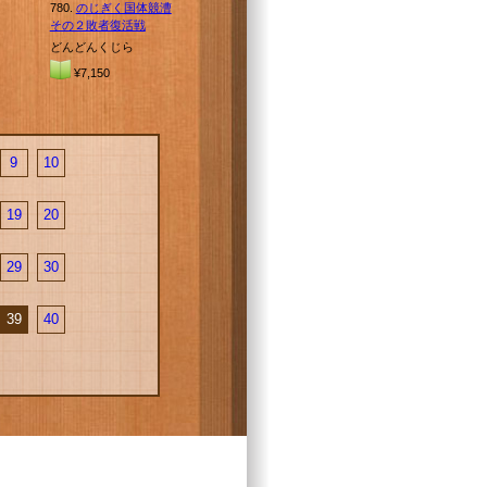
780.
のじぎく国体競漕
その２敗者復活戦
どんどんくじら
¥7,150
9
10
19
20
29
30
39
40