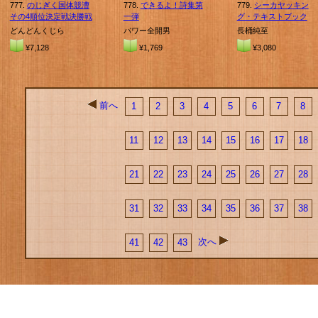
777.
のじぎく国体競漕
778.
できるよ！詩集第
779.
シーカヤッキン
その4順位決定戦決勝戦
一弾
グ・テキストブック
どんどんくじら
パワー全開男
長桶純至
¥7,128
¥1,769
¥3,080
前へ
1
2
3
4
5
6
7
8
11
12
13
14
15
16
17
18
21
22
23
24
25
26
27
28
31
32
33
34
35
36
37
38
次へ
41
42
43