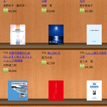
よ
心旅
もの
高野紀子・藤田淳一
岩崎 勇
田中眞知子
¥3,300
¥3,630
¥1,980
773.
営業写真館のため
774.
海に沈む月
775.
しんこ細工の形而
のいますぐ使えるフォト
上学
黒乃大和
ショップ/基礎編
佐々木 寛
¥1,738
河野健二郎
¥4,180
¥6,600