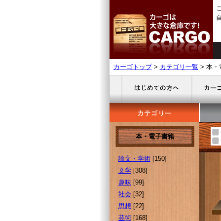
カーゴトップ
>
カテゴリ一覧
> 本
本・電子書籍
論文・学術
[150]
文学
[308]
趣味
[99]
社会
[32]
思想
[22]
芸術
[168]