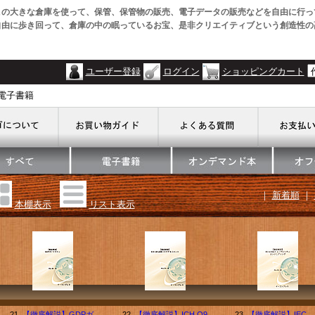
この大きな倉庫を使って、保管、保管物の販売、電子データの販売などを自由に行っ
自由に歩き回って、倉庫の中の眠っているお宝、是非クリエイティブという創造性の
ユーザー登録
ログイン
ショッピングカート
・電子書籍
｜
新着順
｜
本棚表示
リスト表示
21.
【徹底解説】GDPガ
22.
【徹底解説】ICH Q9
23.
【徹底解説】IEC