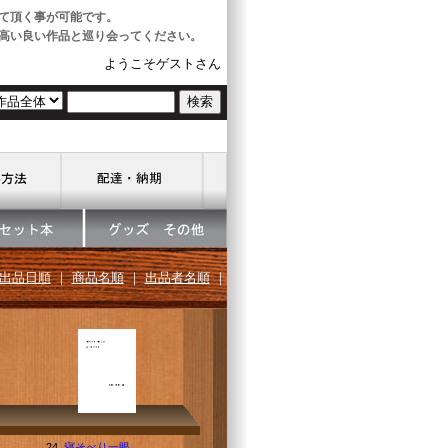
て頂く事が可能です。
高い良い作品と巡り会ってください。
ようこそゲストさん
出品日順
｜
商品名順
｜
出品者名順
｜
24.
寝そべり一眼