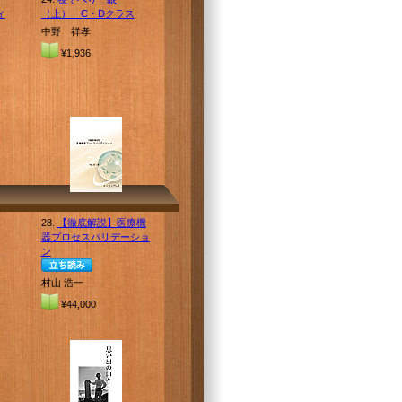
ィ
（上） C・Dクラス
中野 祥孝
¥1,936
28.
【徹底解説】医療機
器プロセスバリデーショ
ン
村山 浩一
¥44,000