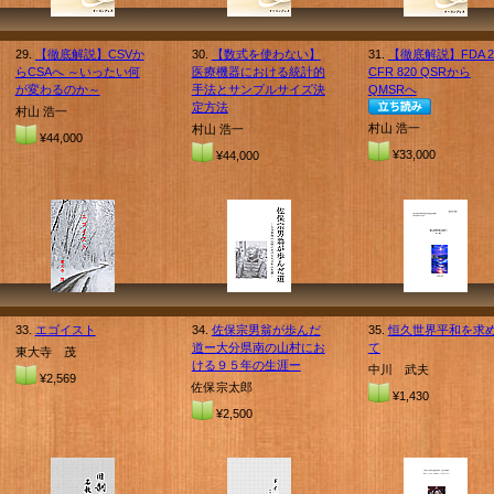
29.
【徹底解説】CSVか
30.
【数式を使わない】
31.
【徹底解説】FDA 2
らCSAへ ～いったい何
医療機器における統計的
CFR 820 QSRから
が変わるのか～
手法とサンプルサイズ決
QMSRへ
定方法
村山 浩一
村山 浩一
村山 浩一
¥44,000
¥33,000
¥44,000
33.
エゴイスト
34.
佐保宗男翁が歩んだ
35.
恒久世界平和を求
道ー大分県南の山村にお
て
東大寺 茂
ける９５年の生涯ー
中川 武夫
¥2,569
佐保宗太郎
¥1,430
¥2,500