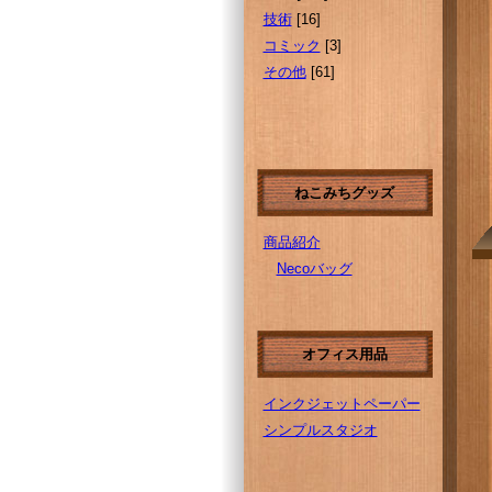
技術
[16]
コミック
[3]
その他
[61]
ねこみちグッズ
商品紹介
Necoバッグ
オフィス用品
インクジェットペーパー
シンプルスタジオ