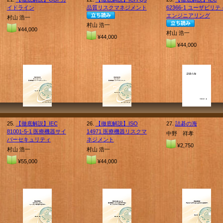
イドライン
品質リスクマネジメント
62366-1 ユーザビリテ
エンジニアリング
村山 浩一
村山 浩一
¥44,000
村山 浩一
¥44,000
¥44,000
25.
【徹底解説】IEC
26.
【徹底解説】ISO
27.
詰碁の海
81001-5-1 医療機器サイ
14971 医療機器リスクマ
中野 祥孝
バーセキュリティ
ネジメント
¥2,750
村山 浩一
村山 浩一
¥55,000
¥44,000