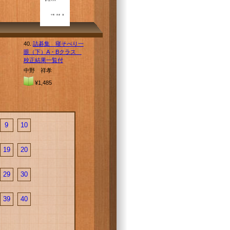
40.
詰碁集 寝そべり一
眼（下）A・Bクラス
校正結果一覧付
中野 祥孝
¥1,485
9
10
19
20
29
30
39
40