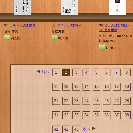
37.
カルシュ調査歴史
38.
ドイツとの関わり
39.
赤とんぼと辰巳用
水･七ケ用水
若松 秀俊
若松秀俊
中川 武夫 Takeo R.M.
¥1,188
¥1,436
Nakagawa
¥2,450
前へ
1
2
3
4
5
6
7
8
11
12
13
14
15
16
17
18
21
22
23
24
25
26
27
28
31
32
33
34
35
36
37
38
次へ
41
42
43