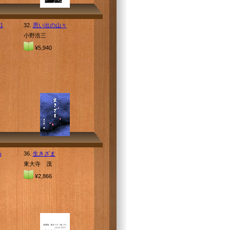
1
32.
思い出の山々
小野浩三
¥5,940
め
36.
生きざま
東大寺 茂
¥2,866