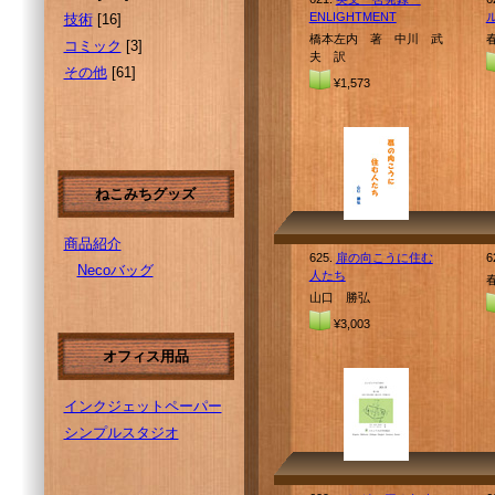
ENLIGHTMENT
技術
[16]
橋本左内 著 中川 武
コミック
[3]
夫 訳
その他
[61]
¥1,573
ねこみちグッズ
商品紹介
625.
扉の向こうに住む
6
Necoバッグ
人たち
山口 勝弘
¥3,003
オフィス用品
インクジェットペーパー
シンプルスタジオ