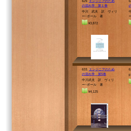
629.
エンジニアのため
6
の流れ学 第１巻
中川 武夫 訳 ヴィリ
ー･ボール 著
¥3,872
633.
エンジニアのため
6
の流れ学 第5巻
F
中川武夫 訳 ヴィリ
ー･ボール 著
¥4,125