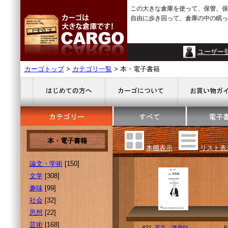
この大きな倉庫を使って、保管、保
自由に歩き回って、倉庫の中の眠っ
ユーザー
カーゴトップ
>
カテゴリ一覧
> 本・電子書籍
本・電子書籍
本棚表示
リスト表
論文・学術
[150]
文学
[308]
趣味
[99]
社会
[32]
思想
[22]
芸術
[168]
621.
英文 啓発録
6