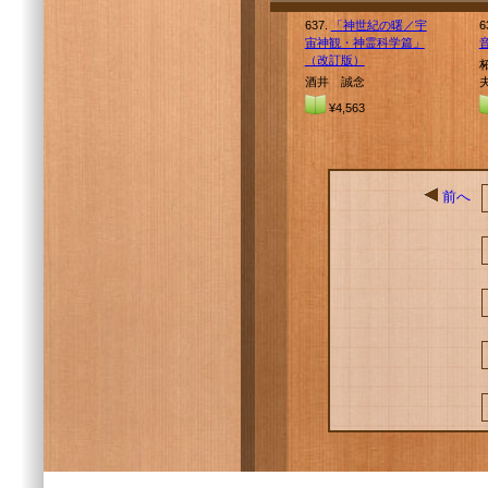
637.
「神世紀の曙／宇
6
宙神観・神霊科学篇」
（改訂版）
酒井 誠念
¥4,563
前へ