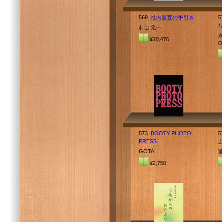
569.
社内監査の手引き
5
村山 浩一
丸
¥10,476
O
573.
BOOTY PHOTO
5
PRESS
GOTA
¥2,750