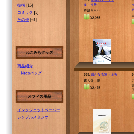
ル ４巻
技術
[16]
2
春風きらり
コミック
[3]
¥2,085
その他
[61]
ねこみちグッズ
商品紹介
Necoバッグ
565.
遥かなる道・上巻
5
東大寺 茂
¥2,475
オフィス用品
インクジェットペーパー
シンプルスタジオ