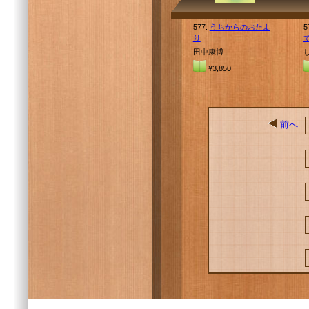
577.
うちからのおたよ
5
り
田中康博
¥3,850
前へ