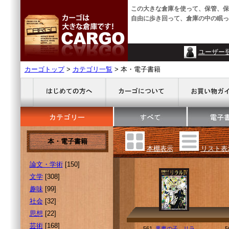
この大きな倉庫を使って、保管、保
自由に歩き回って、倉庫の中の眠っ
ユーザー
カーゴトップ
>
カテゴリ一覧
> 本・電子書籍
本・電子書籍
本棚表示
リスト表
論文・学術
[150]
文学
[308]
趣味
[99]
社会
[32]
思想
[22]
芸術
[168]
561.
悪魔の子 リラ
5