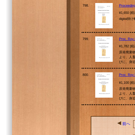
798.
Proceeding
¥1,650 [
digita
799.
Proc. Roy
¥1,782 [
原発廃棄
より、人
びに、身
800.
Proc. Roy
¥1,100 [
原発廃棄
より、人
びに、身
前へ