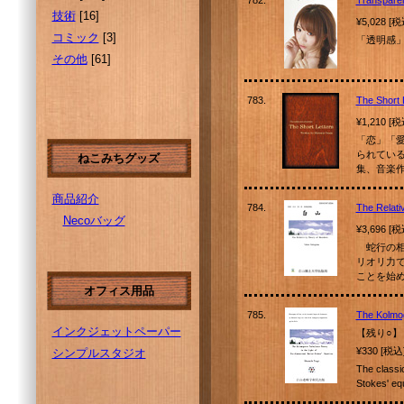
782.
Transpar
技術
[16]
¥5,028 [
コミック
[3]
「透明感
その他
[61]
783.
The Short 
¥1,210 [
「恋」「
られてい
ねこみちグッズ
集、音楽
商品紹介
784.
The Relati
Necoバッグ
¥3,696 [
蛇行の相
リオリ力
ことを始
オフィス用品
785.
The Kolmo
インクジェットペーパー
【残り○】
¥330 [税込
シンプルスタジオ
The classi
Stokes' 