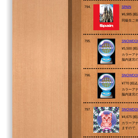
794.
SPAIN
¥6,985 [
同級生ご
795.
SNOWDOM
¥5,500 [
カラーア
脳内迷宮
796.
SNOWDOM
¥770 [税込
カラーア
脳内迷宮
797.
SNOWDO
¥4,675 [
カラーア
ますので