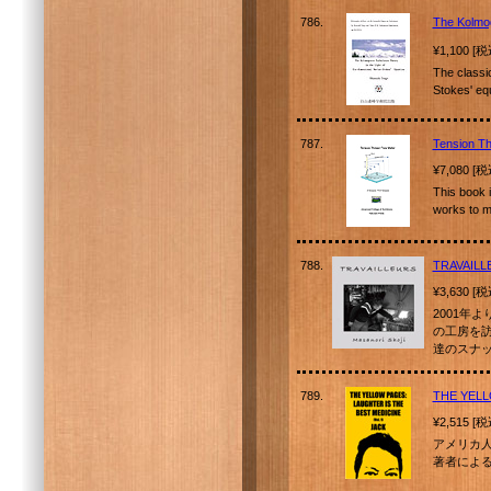
786.
The Kolmo
¥1,100 [
The classi
Stokes' 
787.
Tension Th
¥7,080 [
This book 
works to 
788.
TRAVAILL
¥3,630 [
2001年
の工房を
達のスナ
789.
THE YEL
¥2,515 [
アメリカ
著者によ