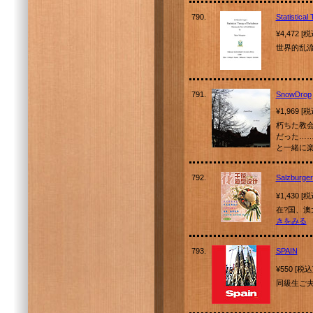
790.
Statistical
¥4,472 [
世界的乱
791.
SnowDrop
¥1,969 [
朽ちた教
だった…
と一緒に
792.
Salzburge
¥1,430 [
在?国、澳
きをみる
793.
SPAIN
¥550 [税込
同級生ご