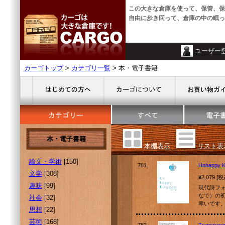
この大きな倉庫を使って、保管、保
自由に歩き回って、倉庫の中の眠っ
ユーザー
カーゴトップ
>
カテゴリ一覧
> 本・電子書籍
本・電子書籍
本棚表示
リスト表
論文・学術
[150]
781.
Unhappy K
文学
[308]
¥2,079 [
趣味
[99]
現代詩フ
なで）の
社会
[32]
幸いです
思想
[22]
芸術
[168]