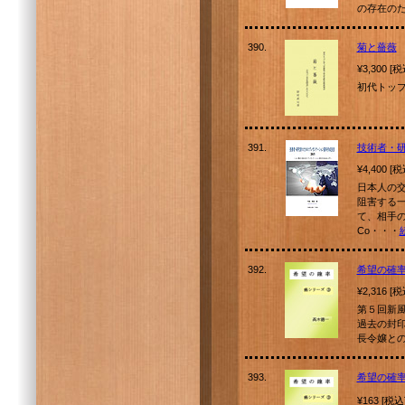
の存在の
390.
菊と薔薇
¥3,300 [
初代トッ
391.
技術者・
¥4,400 [
日本人の
阻害する
て、相手
Co・・・
392.
希望の確
¥2,316 [
第５回新
過去の封
長令嬢と
393.
希望の確
¥163 [税込