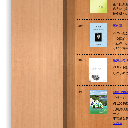
第５回新
過去の封
長令嬢と
394.
雁の翼
¥275 [税込
全国的に
もに多く
という青
395.
換気扇の
¥1,650 [
じめじめと
396.
開園1周
【残り○】
¥1,100 [
元廃棄物
ープ。こ
本で最も
をみる