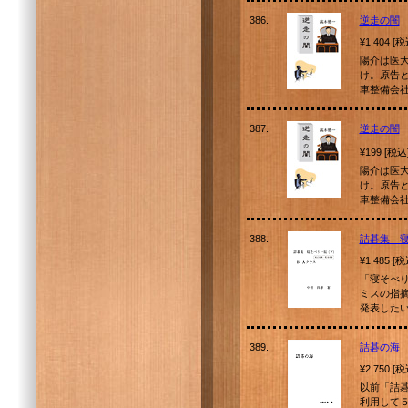
386.
逆走の闇
¥1,404 [
陽介は医
け。原告
車整備会
387.
逆走の闇
¥199 [税込
陽介は医
け。原告
車整備会
388.
詰碁集 
¥1,485 [
「寝そべ
ミスの指
発表した
389.
詰碁の海
¥2,750 [
以前「詰
利用して