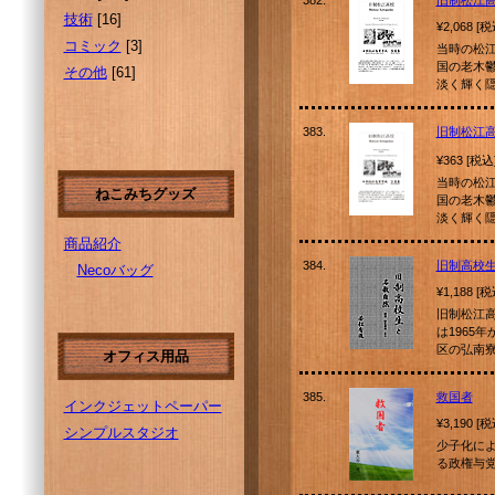
382.
旧制松江
技術
[16]
¥2,068 [
コミック
[3]
当時の松
国の老木
その他
[61]
淡く輝く
383.
旧制松江
¥363 [税込
当時の松
ねこみちグッズ
国の老木
淡く輝く
商品紹介
384.
旧制高校
Necoバッグ
¥1,188 [
旧制松江
は1965
区の弘南
オフィス用品
385.
救国者
インクジェットペーパー
¥3,190 [
シンプルスタジオ
少子化に
る政権与