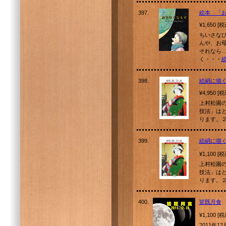
397.
絵本 「
¥1,650 [
ちいさな
んや、お
それなら…
く・・・
398.
絵絹に描く
¥4,950 [
上村松園
技法」は
ります。
399.
絵絹に描く
¥1,100 [
上村松園
技法」は
ります。
400.
皆既月食
¥1,100 [
2011年1