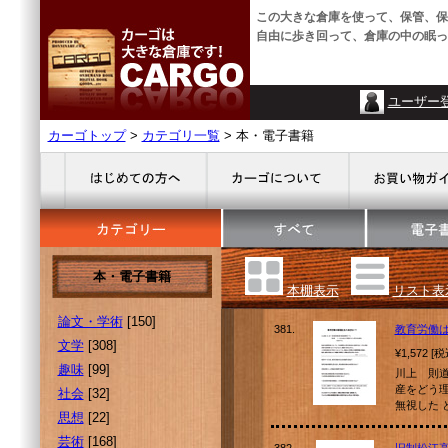
この大きな倉庫を使って、保管、保
自由に歩き回って、倉庫の中の眠っ
ユーザー
カーゴトップ
>
カテゴリ一覧
> 本・電子書籍
本・電子書籍
本棚表示
リスト表
論文・学術
[150]
381.
教育労働
文学
[308]
¥1,572 [
趣味
[99]
川上 則
産をどう
社会
[32]
無視した 
思想
[22]
芸術
[168]