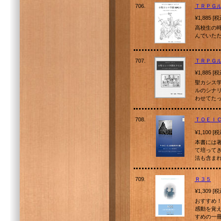
706.
ＴＲＰＧ
¥1,885 [
高校生の時
んでいた
707.
ＴＲＰＧル
¥1,885 [
聖カシス
ルのシナ
わせてた
708.
ＴＯＥＩ
¥1,100 [
本書には
て培って
法も含ま
709.
Ｒ３５
¥1,309 [
おすすめ
感動を覚
すめの一