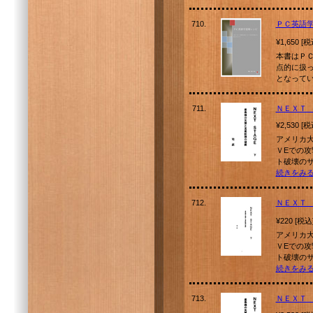
710.
ＰＣ英語
¥1,650 [
本書はＰ
点的に扱
となって
711.
ＮＥＸＴ
¥2,530 [
アメリカ
ＶEでの
ト破壊の
続きをみ
712.
ＮＥＸＴ
¥220 [税込
アメリカ
ＶEでの
ト破壊の
続きをみ
713.
ＮＥＸＴ