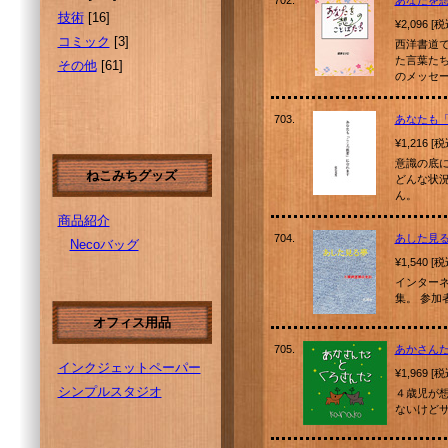
702.
あなたを
技術
[16]
¥2,096 [
コミック
[3]
西洋書道
た言葉た
その他
[61]
のメッセ
703.
あなたも
¥1,216 [
意識の底
ねこみちグッズ
どんな状
ん。
商品紹介
704.
あした見
Necoバッグ
¥1,540 [
インター
集。 参加
オフィス用品
705.
あかさん
インクジェットペーパー
¥1,969 [
シンプルスタジオ
４歳児が
ないけど