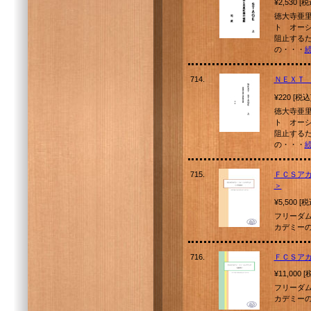
¥2,530 [
徳大寺亜
ト オー
阻止する
の・・・
714.
ＮＥＸＴ
¥220 [税込
徳大寺亜
ト オー
阻止する
の・・・
715.
ＦＣＳア
＞
¥5,500 [
フリーダ
カデミーの
716.
ＦＣＳア
¥11,000 
フリーダ
カデミーの