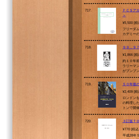
717.
ＦＣＳア
＞
¥5,500 [
フリーダ
カデミーの
718.
９９，９
¥1,866 [
約１０年
ラリーマ
がプンプ
719.
５０年後
¥2,409 [
ロンドン
の料理し
トンで開
720.
３訂版Ｔ
¥770 [税込
平成28