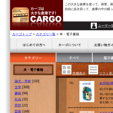
この大きな倉庫を使って、保管、保
自由に歩き回って、倉庫の中の眠っ
ユーザー
カーゴトップ
>
カテゴリ一覧
> 本・電子書籍
本・電子書籍
本棚表示
リスト表
論文・学術
[150]
701.
あの頃の
文学
[308]
¥2,173 [
趣味
[99]
幼い頃の
憂する少
社会
[32]
姿を描い
思想
[22]
芸術
[168]