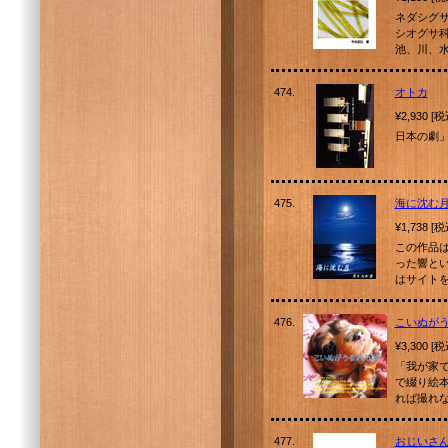
ネダシグ
シオグサ
池、川、
474.
オトカ
¥2,930 [
日本の劇」
475.
海に沈む
¥1,738 [
この作品
った響と
はサイト
476.
こいぬが
¥3,300 [
「我が家
で綴り絵
れば撮れ
477.
おじいさ