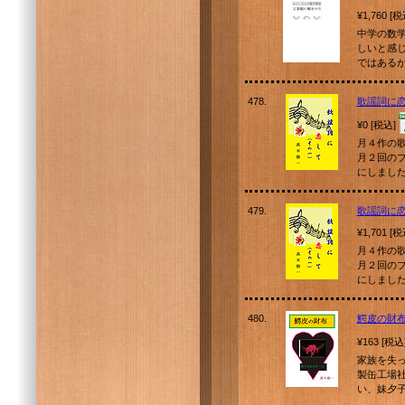
¥1,760 [
中学の数
しいと感
ではある
478.
歌謡詞に
¥0 [税込]
月４作の
月２回の
にしまし
479.
歌謡詞に
¥1,701 [
月４作の
月２回の
にしまし
480.
鰐皮の財
¥163 [税込
家族を失
製缶工場
い、妹夕