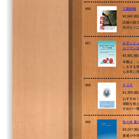
466.
三面時報
¥2,640 [
読後の脱
自分なりに
467.
分子シミ
ルツマン法
¥3,981 [
本書は，
しをする
も非常に
468.
Ｒ３５
¥1,309 [
おすすめ
感動を覚
すめの一
469.
冬の木 夏
¥3,247 [
著者小中