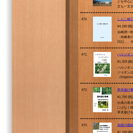
どを中心
文も一文
470.
しんこ細
¥4,180 [
谷崎潤一
〈未練者
日記」、
471.
ハルジオ
¥1,320 [
ハルジオ
ジョオン
（Erige
472.
草木遊び
¥1,705 [
伝承の草
にげなく
草木遊び
473.
糸状の微
¥1,100 [