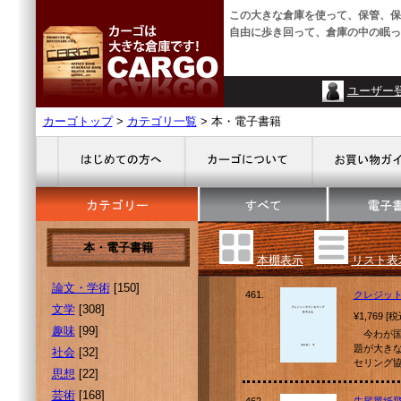
この大きな倉庫を使って、保管、保
自由に歩き回って、倉庫の中の眠っ
ユーザー
カーゴトップ
>
カテゴリ一覧
> 本・電子書籍
本・電子書籍
本棚表示
リスト表
論文・学術
[150]
461.
クレジッ
文学
[308]
¥1,769 [
趣味
[99]
今わが国
題が大き
社会
[32]
セリング
思想
[22]
芸術
[168]