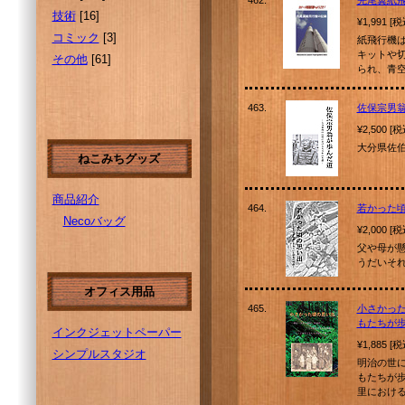
462.
先尾翼紙
技術
[16]
¥1,991 [
コミック
[3]
紙飛行機は
キットや
その他
[61]
られ、青
463.
佐保宗男
¥2,500 [
大分県佐
ねこみちグッズ
商品紹介
464.
若かった
Necoバッグ
¥2,000 [
父や母が
うだいそ
オフィス用品
465.
小さかっ
もたちが
インクジェットペーパー
¥1,885 [
シンプルスタジオ
明治の世
もたちが
里におけ