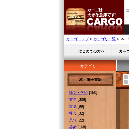
カーゴトップ
>
カテゴリ一覧
> 本
本・電子書籍
論文・学術
[150]
文学
[308]
趣味
[99]
社会
[32]
思想
[22]
芸術
[168]