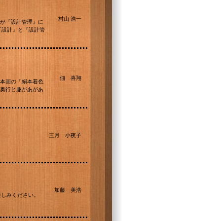
村山 浩一
が『設計管理』に
『設計』と『設計管
佃 喜翔
本画の「絹本着色
奥行と趣があがあ
三月 小夜子
加藤 美浩
お楽しみください。