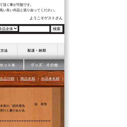
て頂く事が可能です。
高い良い作品と巡り会ってください。
ようこそゲストさん
出品日順
｜
商品名順
｜
出品者名順
｜
佃 喜翔
本画の「絹本着色
奥行と趣があがあ