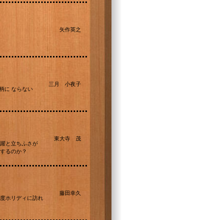
矢作英之
三月 小夜子
柄に ならない
東大寺 茂
躍と立ちふさが
するのか？
藤田幸久
度ホリディに訪れ