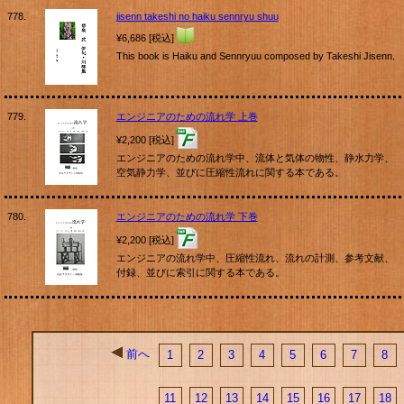
778.
jisenn takeshi no haiku sennryu shuu
¥6,686 [税込]
This book is Haiku and Sennryuu composed by Takeshi Jisenn.
779.
エンジニアのための流れ学 上巻
¥2,200 [税込]
エンジニアのための流れ学中、流体と気体の物性、静水力学、
空気静力学、並びに圧縮性流れに関する本である。
780.
エンジニアのための流れ学 下巻
¥2,200 [税込]
エンジニアの流れ学中、圧縮性流れ、流れの計測、参考文献、
付録、並びに索引に関する本である。
前へ
1
2
3
4
5
6
7
8
11
12
13
14
15
16
17
18