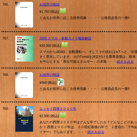
766.
お役所の怪談
¥1,700 [税込]
とあるお役所に起こる怪奇現象・・・・ 公務員必見の一冊!!
767.
2020 スマホ・車載カメラ徹底解説
¥30,360 [税込]
スマホからADAS、自動運転へ、そしてその流れはIoTへと、市
きく変化しています。そのTrendを決定付ける重要基盤は、欧米
を中心とする「再生可能エネルギー」の本格・・・
続きをみる
768.
お役所の怪談
¥550 [税込]
とあるお役所に起こる怪奇現象・・・・ 公務員必見の一冊!!
769.
エッセイ西暦２０００年
¥2,500 [税込]
あなたの西暦２０００年はどんな年でしたか？どんなことがあっ
か？ 西暦２０００年は、２０世紀最後の年で、２度目の「千年
イヤー）でもあります。 ・・・
続きをみる