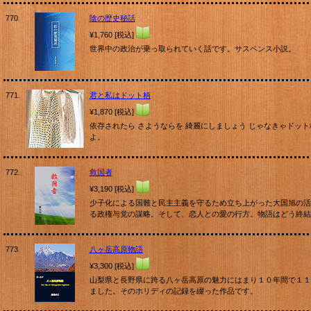
770.
陰の歴史秘話
¥1,760 [税込]
世界中の政治が乗っ取られていく話です。サスペンス小説。
771.
君と私はドット柄
¥1,870 [税込]
依存されたら さようならを 綺麗にしましょう じゃなきゃドット
よ。
772.
救国者
¥3,190 [税込]
少子化による国難と民主主義を守るため立ち上がった大国旭の活
る政権与党の謀略。そして、恋人との愛の行方。物語はどう終結
773.
八ヶ岳高原物語
¥3,300 [税込]
山梨県と長野県に跨る八ヶ岳高原の魅力にはまり１０年間で１１
ました。そのホリディの記録を綴った作品です。