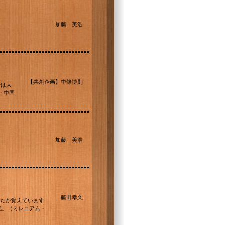
加藤 美浩
【共創企画】中條博則
場は大
・中国
加藤 美浩
藤田幸久
たか覚えています
紀」（ミレニアム・