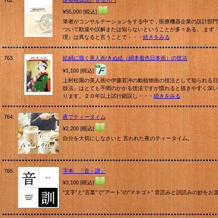
762.
医療機器設計管理入門
¥55,000 [税込]
筆者がコンサルテーションをする中で，医療機器企業の設計部門
ついて勘違や誤解または知らないということが多々ある。 まず
理』は異なると言うことで・・・
続きをみる
763.
絵絹に描く美人画/きぬ絵（絹本着色日本画）の技法
¥1,100 [税込]
上村松園の美人画や伊藤若冲の動植物画の技法として知られる日
技法」はとても手間のかかる技法ですが慣れると描きやすく深い
ります。２０年以上試行錯誤し・・・
続きをみる
764.
夜でティータイム
¥2,200 [税込]
自分を大切にしなさいと 言われた夜のティータイム。
765.
字本 「音・訓」
¥3,100 [税込]
“文字”と“言葉”で“アート”の“マネゴト” 音読みと訓読みの妙を