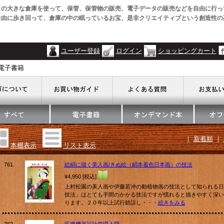
この大きな倉庫を使って、保管、保管物の販売、電子データの販売などを自由に行っ
自由に歩き回って、倉庫の中の眠っているお宝、是非クリエイティブという創造性の
ユーザー登録
ログイン
ショッピングカート
・電子書籍
｜
新着順
｜
本棚表示
リスト表示
761.
絵絹に描く美人画/きぬ絵（絹本着色日本画）の技法
¥4,950 [税込]
上村松園の美人画や伊藤若冲の動植物画の技法として知られる日
技法」はとても手間のかかる技法ですが慣れると描きやすく深い
ります。２０年以上試行錯誤し・・・
続きをみる