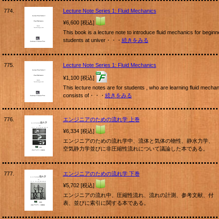
774.
Lecture Note Series 1: Fluid Mechanics
¥6,600 [税込]
This book is a lecture note to introduce fluid mechanics for beginn
students at univer・・・
続きをみる
775.
Lecture Note Series 1: Fluid Mechanics
¥1,100 [税込]
This lecture notes are for students , who are learning fluid mechani
consists of・・・
続きをみる
776.
エンジニアのための流れ学 上巻
¥6,334 [税込]
エンジニアのための流れ学中、流体と気体の物性、静水力学、
空気静力学並びに非圧縮性流れについて議論した本である。
777.
エンジニアのための流れ学 下巻
¥5,702 [税込]
エンジニアの流れ中、圧縮性流れ、流れの計測、参考文献、付
表、並びに索引に関する本である。